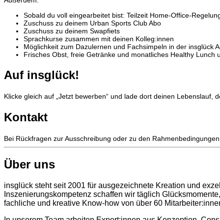
Außerdem:
Sobald du voll eingearbeitet bist: Teilzeit Home-Office-Regelu
Zuschuss zu deinem Urban Sports Club Abo
Zuschuss zu deinem Swapfiets
Sprachkurse zusammen mit deinen Kolleg:innen
Möglichkeit zum Dazulernen und Fachsimpeln in der insglück
Frisches Obst, freie Getränke und monatliches Healthy Lunch 
Auf insglück!
Klicke gleich auf „Jetzt bewerben“ und lade dort deinen Lebenslauf, 
Kontakt
Bei Rückfragen zur Ausschreibung oder zu den Rahmenbedingungen ka
Über uns
insglück steht seit 2001 für ausgezeichnete Kreation und ex
Inszenierungskompetenz schaffen wir täglich Glücksmomente,
fachliche und kreative Know-how von über 60 Mitarbeiter:inne
In unserem Team arbeiten Expert:innen aus Konzeption, Consu