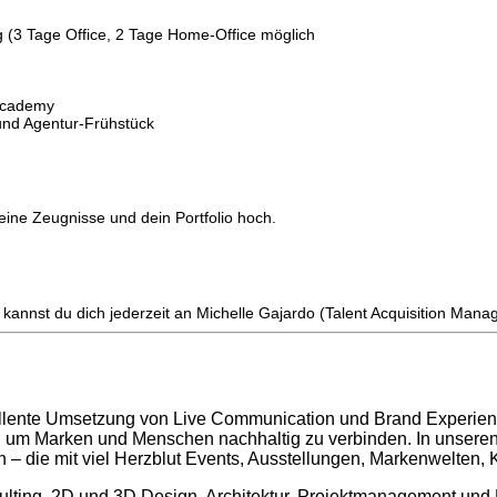
ng (3 Tage Office, 2 Tage Home-Office möglich
 Academy
und Agentur-Frühstück
deine Zeugnisse und dein Portfolio hoch.
nnst du dich jederzeit an Michelle Gajardo (Talent Acquisition Mana
zellente Umsetzung von Live Communication und Brand Experienc
 um Marken und Menschen nachhaltig zu verbinden. In unseren 
n – die mit viel Herzblut Events, Ausstellungen, Markenwelten,
lting, 2D und 3D Design, Architektur, Projektmanagement und M