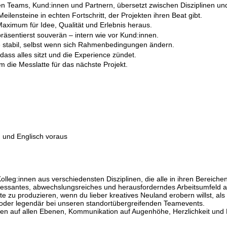
Teams, Kund:innen und Partnern, übersetzt zwischen Disziplinen und hä
lensteine in echten Fortschritt, der Projekten ihren Beat gibt.
 Maximum für Idee, Qualität und Erlebnis heraus.
räsentierst souverän – intern wie vor Kund:innen.
e stabil, selbst wenn sich Rahmenbedingungen ändern.
 dass alles sitzt und die Experience zündet.
m die Messlatte für das nächste Projekt.
h und Englisch voraus
Kolleg:innen aus verschiedensten Disziplinen, die alle in ihren Bereich
nteressantes, abwechslungsreiches und herausforderndes Arbeitsumfeld
ate zu produzieren, wenn du lieber kreatives Neuland erobern willst, a
g oder legendär bei unseren standortübergreifenden Teamevents.
ren auf allen Ebenen, Kommunikation auf Augenhöhe, Herzlichkeit und Hi