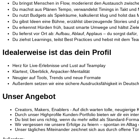
Du bringst Menschen in Flow, moderierst den Austausch zwischen 
Du machst aus Plänen Tempo, verwandelst Timings in Takt und Mei
Du nutzt Budgets als Spielräume, kalkulierst klug und holst das
Du gibst Ideen eine Bühne, erzählst überzeugende Stories und p
Du erkennst Hürden früh, baust smarte Umwege und hältst Ziel
Du lieferst vor Ort ab: Aufbau, Ablauf, Applaus – du sorgst dafür,
Du ziehst Learnings, teilst Best Practices und hebst mit dem Tea
Idealerweise ist das dein Profil
Herz für Live‑Erlebnisse und Lust auf Teamplay
Klartext, Überblick, Anpacker‑Mentalität
Neugier auf Tools, Trends und neue Formate
Außerdem setzen wir eine sichere Ausdrucksfähigkeit in Deutsc
Unser Angebot
Creators, Makers, Enablers - Auf dich warten tolle, neugierige 
Durch unser Highprofile Kunden-Portfolio bieten wir dir ein i
Du bist bei uns richtig, wenn du mehr willst als Standard-Form
Wir vergessen nie unsere Erfolge zu feiern – spontan im Allta
Unser tägliches Miteinander zeichnet sich aus durch offene Tü