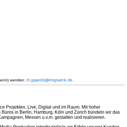
m.gajardo@insglueck.de
gerin) wenden:
.
e Projekten. Live, Digital und im Raum. Mit hoher
Büros in Berlin, Hamburg, Köln und Zürich bündeln wir das
 Kampagnen, Messen u.v.m. gestalten und realisieren.
edia Production interdisziplinär am Erfolg unserer Kunden.